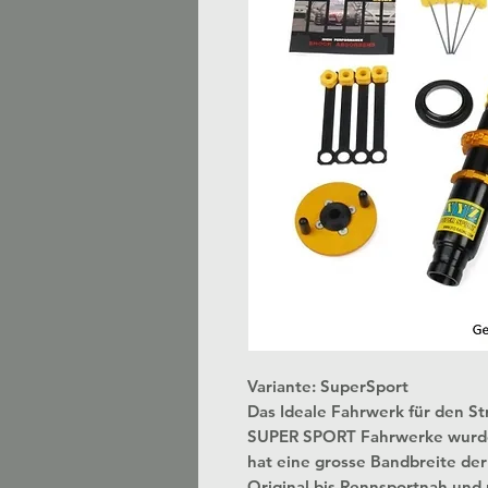
Variante: SuperSport
Das Ideale Fahrwerk für den S
SUPER SPORT Fahrwerke wurden 
hat eine grosse Bandbreite der E
Original bis Rennsportnah und 