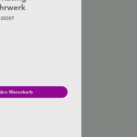
hrwerk
S-DO07
Preis
 den Warenkorb