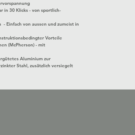
ervorspannung
 in 30 Klicks - von sportlich-
n - Einfach von aussen und zumeist in
struktionsbedingter Vorteile
nen (McPherson) - mit
ergütetes Aluminium zur
zinkter Stahl, zusätzlich versiegelt