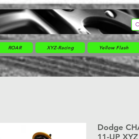
ROAR
XYZ-Racing
Yellow Flash
Dodge CH
11-UP XYZ