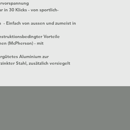
ervorspannung
 in 30 Klicks - von sportlich-
n - Einfach von aussen und zumeist in
struktionsbedingter Vorteile
nen (McPherson) - mit
ergütetes Aluminium zur
zinkter Stahl, zusätzlich versiegelt