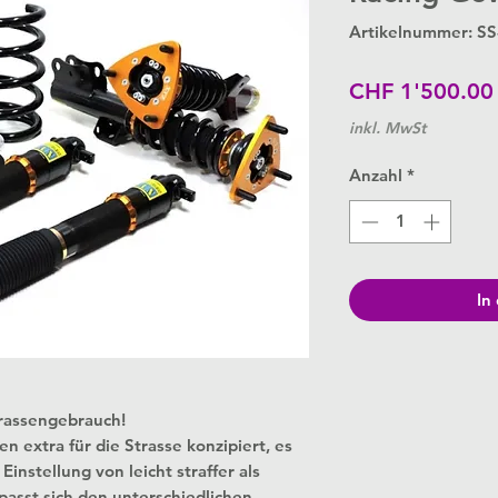
Artikelnummer: S
CHF 1'500.00
inkl. MwSt
Anzahl
*
In
trassengebrauch!
extra für die Strasse konzipiert, es
instellung von leicht straffer als
passt sich den unterschiedlichen