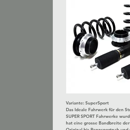
Variante: SuperSport
Das Ideale Fahrwerk für den S
SUPER SPORT Fahrwerke wurden 
hat eine grosse Bandbreite der E
Original bis Rennsportnah und 