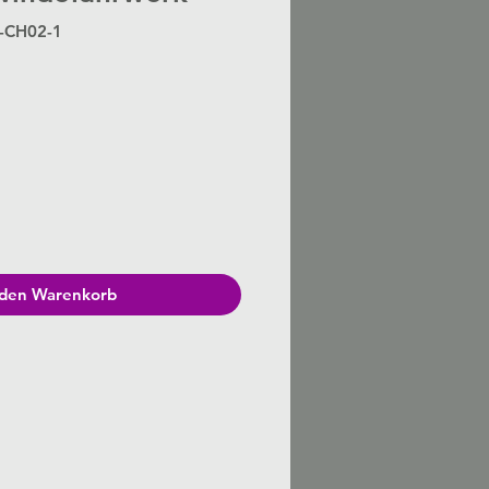
S-CH02-1
Preis
 den Warenkorb