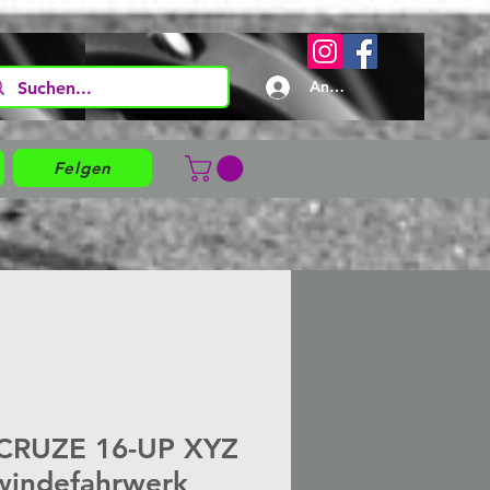
Anmelden
Felgen
 CRUZE 16-UP XYZ
windefahrwerk