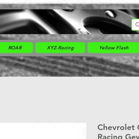
ROAR
XYZ-Racing
Yellow Flash
Chevrolet
Racing Ge