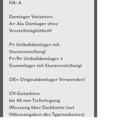
HA:
A
Domlager Varianten:
A= Alu Domlager ohne
Verstellmöglichkeit!
P= Uniballdomlager mit
Sturzeinstellung!
P+/R= Uniballdomlager +
Gummilager mit Sturzverstellung!
OE= Originaldomlager Verwenden!
CH-Gutachten
bis 40 mm Tieferlegung
(Messung über Dachkante laut
Höhenangaben des Typenscheines)
*Stufenlose Höhenverstellung - Bei
unveränderter Federvorspannung