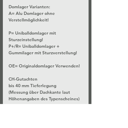
Domlager Varianten:
A= Alu Domlager ohne
Verstellmöglichkeit!
P= Uniballdomlager mit
Sturzeinstellung!
P+/R= Uniballdomlager +
Gummilager mit Sturzverstellung!
OE= Originaldomlager Verwenden!
CH-Gutachten
bis 40 mm Tieferlegung
(Messung über Dachkante laut
Höhenangaben des Typenscheines)
*Stufenlose Höhenverstellung - Bei
unveränderter Federvorspannung
*Separate Einstellung der