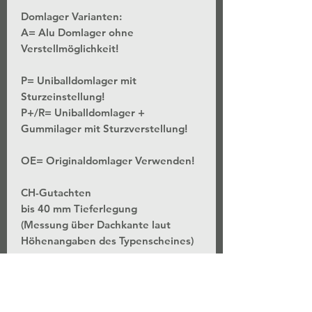
Domlager Varianten:
A= Alu Domlager ohne
Verstellmöglichkeit!
P= Uniballdomlager mit
Sturzeinstellung!
P+/R= Uniballdomlager +
Gummilager mit Sturzverstellung!
OE= Originaldomlager Verwenden!
CH-Gutachten
bis 40 mm Tieferlegung
(Messung über Dachkante laut
Höhenangaben des Typenscheines)
*Stufenlose Höhenverstellung - Bei
unveränderter Federvorspannung
*Separate Einstellung der