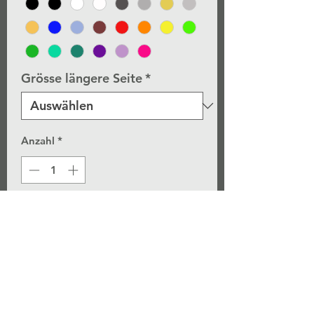
Grösse längere Seite
*
Anzahl
*
In den Warenkorb
Die Sticker werden fortlaufend bei
uns hergestellt in ihrer
Wunschfarbe!
Wir verwenden nur Qualitätsfolie.