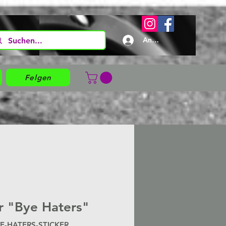
Anmelden
Felgen
r "Bye Haters"
YE-HATERS-STICKER