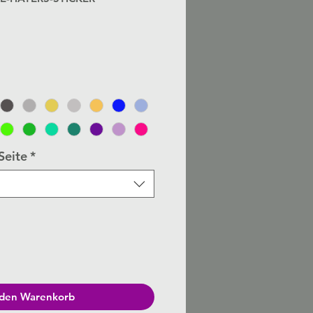
Seite
*
 den Warenkorb