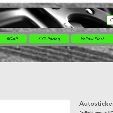
ROAR
XYZ-Racing
Yellow Flash
Autosticke
Artikelnummer: B