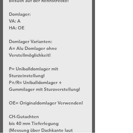
Besuch auf der Rennstrecke!
Domlager:
VA:
A
HA:
OE
Domlager Varianten:
A= Alu Domlager ohne
Verstellmöglichkeit!
P= Uniballdomlager mit
Sturzeinstellung!
P+/R= Uniballdomlager +
Gummilager mit Sturzverstellung!
OE= Originaldomlager Verwenden!
CH-Gutachten
bis 40 mm Tieferlegung
(Messung über Dachkante laut