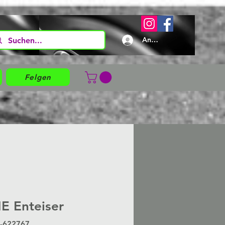
Anmelden
Felgen
E Enteiser
L-622767