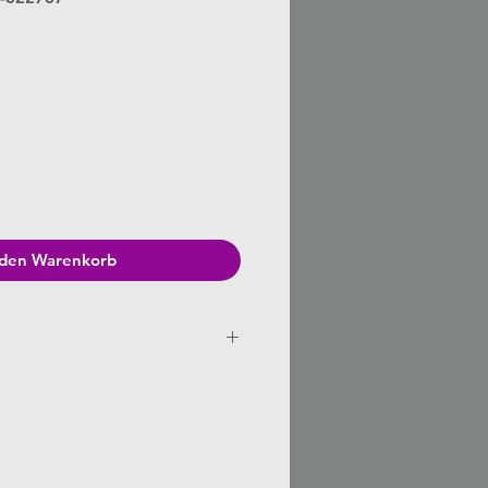
 den Warenkorb
heitsschädlich bei Verschlucken.
d Dampf entzündbar.
e schädigen bei längerer oder
on.