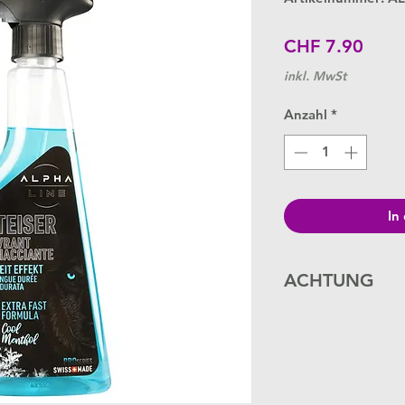
Preis
CHF 7.90
inkl. MwSt
Anzahl
*
In
ACHTUNG
H-Sätze: H302 Gesund
H226 Flüssigkeit un
H373 Kann die Organ
wiederholter Expositi