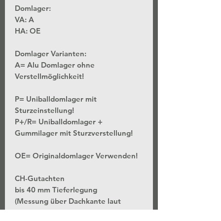
Domlager:
VA:
A
HA:
OE
Domlager Varianten:
A= Alu Domlager ohne
Verstellmöglichkeit!
P= Uniballdomlager mit
Sturzeinstellung!
P+/R= Uniballdomlager +
Gummilager mit Sturzverstellung!
OE= Originaldomlager Verwenden!
CH-Gutachten
bis 40 mm Tieferlegung
(Messung über Dachkante laut
Höhenangaben des Typenscheines)