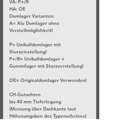
VA: P+/R
HA: OE
Domlager Varianten:
A= Alu Domlager ohne
Verstellmöglichkeit!
P= Uniballdomlager mit
Sturzeinstellung!
P+/R= Uniballdomlager +
Gummilager mit Sturzverstellung!
OE= Originaldomlager Verwenden!
CH-Gutachten
bis 40 mm Tieferlegung
(Messung über Dachkante laut
Höhenangaben des Typenscheines)
*Stufenlose Höhenverstellung - Bei
unveränderter Federvorspannung