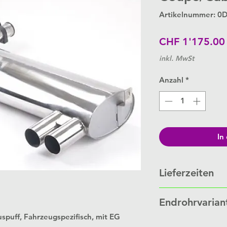
Artikelnummer: 
CHF 1'175.00
inkl. MwSt
Anzahl
*
In
Lieferzeiten
Schalldämpfer werde
Endrohrvarian
Bestellung.
Je nach Auftragslage 
spuff, Fahrzeugspezifisch, mit EG
Link zu
Endrohrvaria
Wochen.