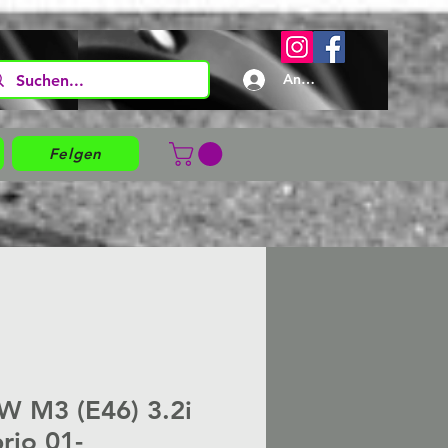
Anmelden
Felgen
 M3 (E46) 3.2i
rio 01-