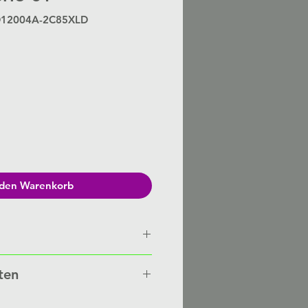
0D12004A-2C85XLD
Preis
 den Warenkorb
n von Hand gefertigt auf
ten
besteht eine Lieferzeit von 3-6
nten