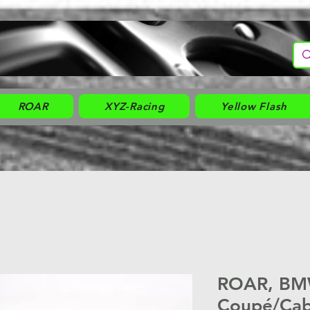
ROAR
XYZ-Racing
Yellow Flash
ROAR, BMW
Coupé/Cab