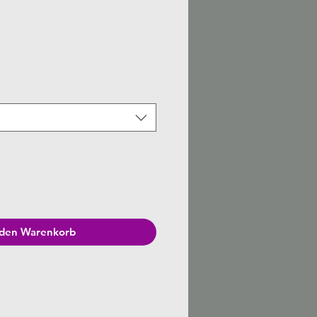
is
 den Warenkorb