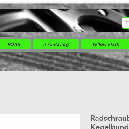
ROAR
XYZ-Racing
Yellow Flash
Radschrau
Kegelbund