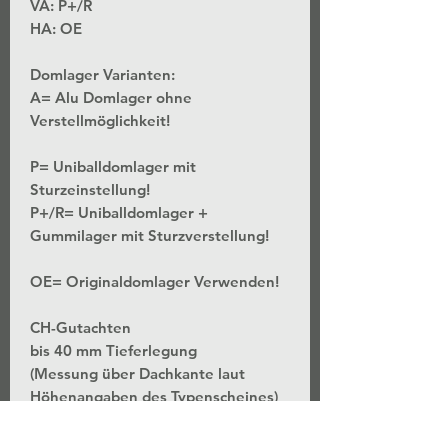
VA: P+/R
HA: OE
Domlager Varianten:
A= Alu Domlager ohne
Verstellmöglichkeit!
P= Uniballdomlager mit
Sturzeinstellung!
P+/R= Uniballdomlager +
Gummilager mit Sturzverstellung!
OE= Originaldomlager Verwenden!
CH-Gutachten
bis 40 mm Tieferlegung
(Messung über Dachkante laut
Höhenangaben des Typenscheines)
*Stufenlose Höhenverstellung - Bei