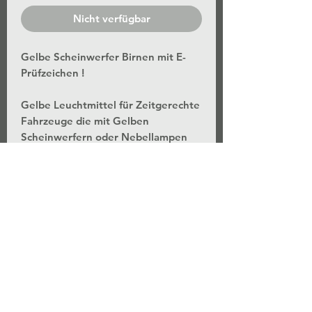
Nicht verfügbar
Gelbe Scheinwerfer Birnen mit E-
Prüfzeichen !
Gelbe Leuchtmittel für Zeitgerechte
Fahrzeuge die mit Gelben
Scheinwerfern oder Nebellampen
fuhren, sind jetzt wieder mit E-
Prüfzeichen Angeboten.
Die Zulassungen liegt immer im
Ermessen des Experten, je nach
Einsatzgebiet.
12 Volt
55 Watt
3800K