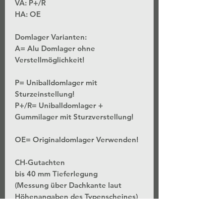
VA: P+/R
HA: OE
Domlager Varianten:
A= Alu Domlager ohne
Verstellmöglichkeit!
P= Uniballdomlager mit
Sturzeinstellung!
P+/R= Uniballdomlager +
Gummilager mit Sturzverstellung!
OE= Originaldomlager Verwenden!
CH-Gutachten
bis 40 mm Tieferlegung
(Messung über Dachkante laut
Höhenangaben des Typenscheines)
*Stufenlose Höhenverstellung - Bei